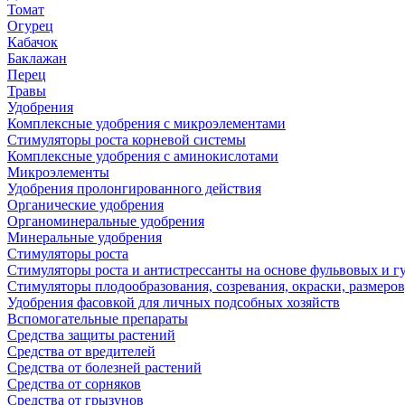
Томат
Огурец
Кабачок
Баклажан
Перец
Травы
Удобрения
Комплексные удобрения с микроэлементами
Стимуляторы роста корневой системы
Комплексные удобрения с аминокислотами
Микроэлементы
Удобрения пролонгированного действия
Органические удобрения
Органоминеральные удобрения
Минеральные удобрения
Стимуляторы роста
Стимуляторы роста и антистрессанты на основе фульвовых и 
Стимуляторы плодообразования, созревания, окраски, размеров,
Удобрения фасовкой для личных подсобных хозяйств
Вспомогательные препараты
Средства защиты растений
Средства от вредителей
Средства от болезней растений
Средства от сорняков
Средства от грызунов