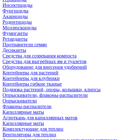
Инсектициды
Фунгициды
Акарициды
Родентициды
Моллюскоциды
Фумиганты
Ретарданты
Протравители семян
Десиканты
Средства для созревания компоста
Средства для выгребных ям и туалетов
Оборудование для внесения удобрений
Контейнеры для растений
Контейнеры для клубники
Контейнеры гибкие тканые
Подвязка растений, опоры, колышки, клипсы
Опрыскиватели, флаконы-распылители
Опрыскиватели
Флаконы-распылители
Капиллярные маты
Агроткань для капиллярных матов
Капиллярные маты
Комплектующие для теплиц
Вентиляторы для теплиц