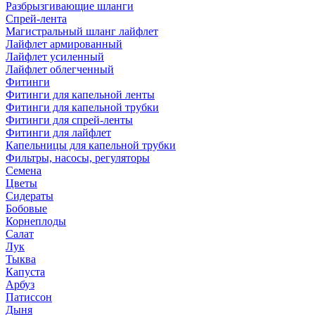
Разбрызгивающие шланги
Спрей-лента
Магистральный шланг лайфлет
Лайфлет армированный
Лайфлет усиленный
Лайфлет облегченный
Фитинги
Фитинги для капельной ленты
Фитинги для капельной трубки
Фитинги для спрей-ленты
Фитинги для лайфлет
Капельницы для капельной трубки
Фильтры, насосы, регуляторы
Семена
Цветы
Сидераты
Бобовые
Корнеплоды
Салат
Лук
Тыква
Капуста
Арбуз
Патиссон
Дыня