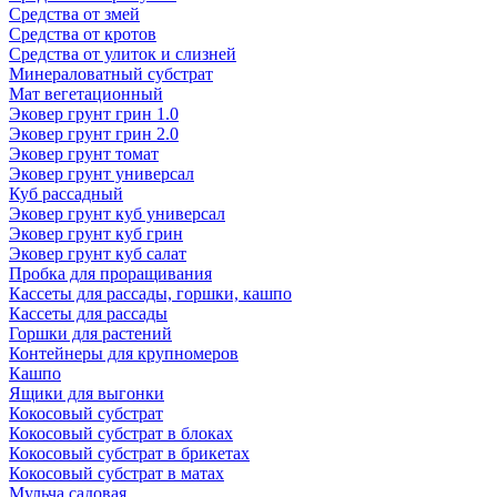
Средства от змей
Средства от кротов
Средства от улиток и слизней
Минераловатный субстрат
Мат вегетационный
Эковер грунт грин 1.0
Эковер грунт грин 2.0
Эковер грунт томат
Эковер грунт универсал
Куб рассадный
Эковер грунт куб универсал
Эковер грунт куб грин
Эковер грунт куб салат
Пробка для проращивания
Кассеты для рассады, горшки, кашпо
Кассеты для рассады
Горшки для растений
Контейнеры для крупномеров
Кашпо
Ящики для выгонки
Кокосовый субстрат
Кокосовый субстрат в блоках
Кокосовый субстрат в брикетах
Кокосовый субстрат в матах
Мульча садовая