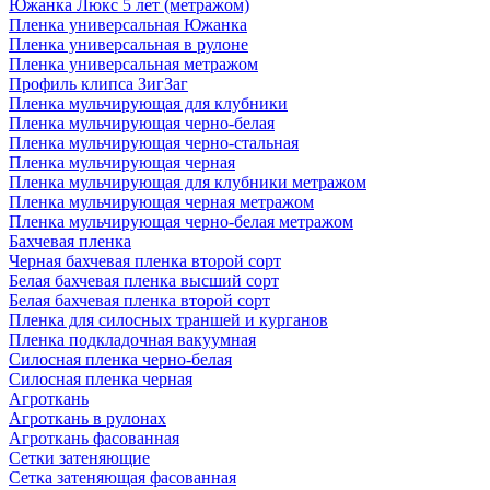
Южанка Люкс 5 лет (метражом)
Пленка универсальная Южанка
Пленка универсальная в рулоне
Пленка универсальная метражом
Профиль клипса ЗигЗаг
Пленка мульчирующая для клубники
Пленка мульчирующая черно-белая
Пленка мульчирующая черно-стальная
Пленка мульчирующая черная
Пленка мульчирующая для клубники метражом
Пленка мульчирующая черная метражом
Пленка мульчирующая черно-белая метражом
Бахчевая пленка
Черная бахчевая пленка второй сорт
Белая бахчевая пленка высший сорт
Белая бахчевая пленка второй сорт
Пленка для силосных траншей и курганов
Пленка подкладочная вакуумная
Силосная пленка черно-белая
Силосная пленка черная
Агроткань
Агроткань в рулонах
Агроткань фасованная
Сетки затеняющие
Сетка затеняющая фасованная