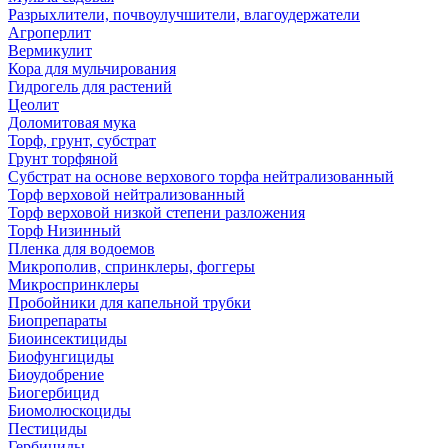
Разрыхлители, почвоулучшители, влагоудержатели
Агроперлит
Вермикулит
Кора для мульчирования
Гидрогель для растений
Цеолит
Доломитовая мука
Торф, грунт, субстрат
Грунт торфяной
Субстрат на основе верхового торфа нейтрализованный
Торф верховой нейтрализованный
Торф верховой низкой степени разложения
Торф Низинный
Пленка для водоемов
Микрополив, спринклеры, фоггеры
Микроспринклеры
Пробойники для капельной трубки
Биопрепараты
Биоинсектициды
Биофунгициды
Биоудобрение
Биогербицид
Биомолюскоциды
Пестициды
Гербициды