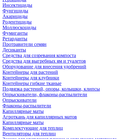
Инсектициды
Фунгициды
Акарициды
Родентициды
Моллюскоциды
Фумиганты
Ретарданты
Протравители семян
Десиканты
Средства для созревания компоста
Средства для выгребных ям и туалетов
Оборудование для внесения удобрений
Контейнеры для растений
Контейнеры для клубники
Контейнеры гибкие тканые
Подвязка растений, опоры, колышки, клипсы
Опрыскиватели, флаконы-распылители
Опрыскиватели
Флаконы-распылители
Капиллярные маты
Агроткань для капиллярных матов
Капиллярные маты
Комплектующие для теплиц
Вентиляторы для теплиц