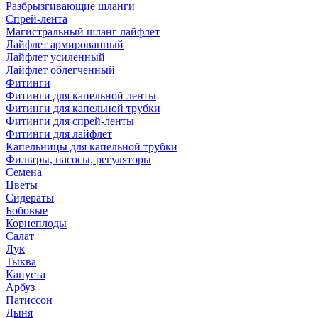
Разбрызгивающие шланги
Спрей-лента
Магистральный шланг лайфлет
Лайфлет армированный
Лайфлет усиленный
Лайфлет облегченный
Фитинги
Фитинги для капельной ленты
Фитинги для капельной трубки
Фитинги для спрей-ленты
Фитинги для лайфлет
Капельницы для капельной трубки
Фильтры, насосы, регуляторы
Семена
Цветы
Сидераты
Бобовые
Корнеплоды
Салат
Лук
Тыква
Капуста
Арбуз
Патиссон
Дыня