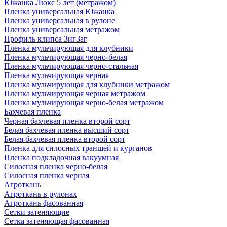
Южанка Люкс 5 лет (метражом)
Пленка универсальная Южанка
Пленка универсальная в рулоне
Пленка универсальная метражом
Профиль клипса ЗигЗаг
Пленка мульчирующая для клубники
Пленка мульчирующая черно-белая
Пленка мульчирующая черно-стальная
Пленка мульчирующая черная
Пленка мульчирующая для клубники метражом
Пленка мульчирующая черная метражом
Пленка мульчирующая черно-белая метражом
Бахчевая пленка
Черная бахчевая пленка второй сорт
Белая бахчевая пленка высший сорт
Белая бахчевая пленка второй сорт
Пленка для силосных траншей и курганов
Пленка подкладочная вакуумная
Силосная пленка черно-белая
Силосная пленка черная
Агроткань
Агроткань в рулонах
Агроткань фасованная
Сетки затеняющие
Сетка затеняющая фасованная