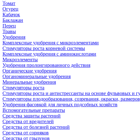
Томат
Огурец
Кабачок
Баклажан
Перец
Травы
Удобрения
Комплексные удобрения с микроэлементами
Стимуляторы роста корневой системы
Комплексные удобрения с аминокислотами
Микроэлементы
Удобрения пролонгированного действия
Органические удобрения
Органоминеральные удобрения
Минеральные удобрения
Стимуляторы роста
Стимуляторы роста и антистрессанты на основе фульвовых и 
Стимуляторы плодообразования, созревания, окраски, размеров,
Удобрения фасовкой для личных подсобных хозяйств
Вспомогательные препараты
Средства защиты растений
Средства от вредителей
Средства от болезней растений
Средства от сорняков
Средства от грызунов