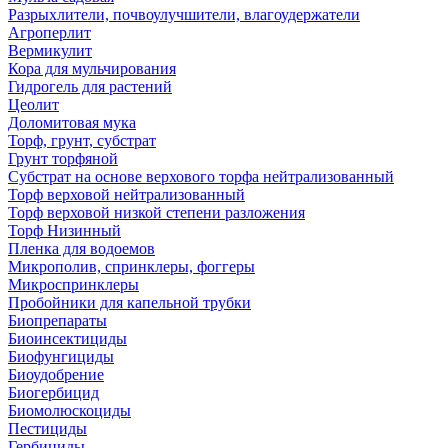
Разрыхлители, почвоулучшители, влагоудержатели
Агроперлит
Вермикулит
Кора для мульчирования
Гидрогель для растений
Цеолит
Доломитовая мука
Торф, грунт, субстрат
Грунт торфяной
Субстрат на основе верхового торфа нейтрализованный
Торф верховой нейтрализованный
Торф верховой низкой степени разложения
Торф Низинный
Пленка для водоемов
Микрополив, спринклеры, фоггеры
Микроспринклеры
Пробойники для капельной трубки
Биопрепараты
Биоинсектициды
Биофунгициды
Биоудобрение
Биогербицид
Биомолюскоциды
Пестициды
Гербициды