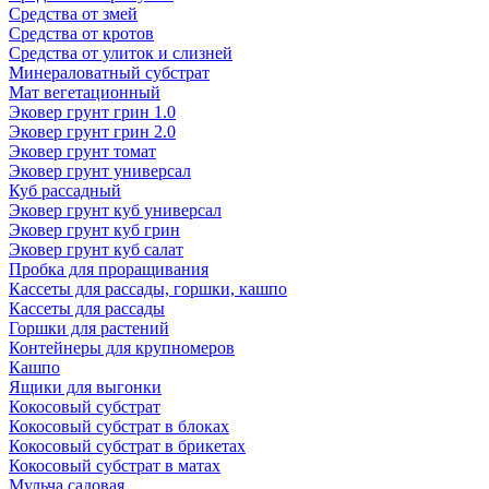
Средства от змей
Средства от кротов
Средства от улиток и слизней
Минераловатный субстрат
Мат вегетационный
Эковер грунт грин 1.0
Эковер грунт грин 2.0
Эковер грунт томат
Эковер грунт универсал
Куб рассадный
Эковер грунт куб универсал
Эковер грунт куб грин
Эковер грунт куб салат
Пробка для проращивания
Кассеты для рассады, горшки, кашпо
Кассеты для рассады
Горшки для растений
Контейнеры для крупномеров
Кашпо
Ящики для выгонки
Кокосовый субстрат
Кокосовый субстрат в блоках
Кокосовый субстрат в брикетах
Кокосовый субстрат в матах
Мульча садовая