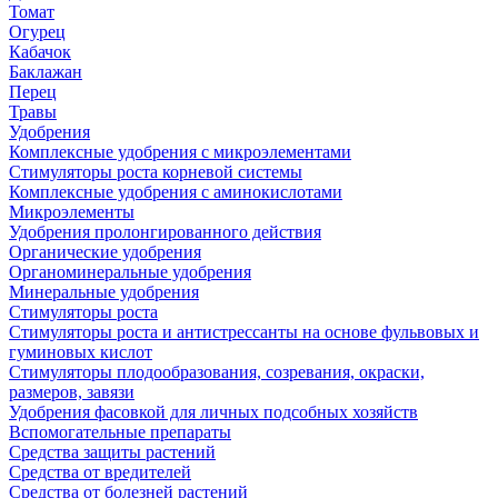
Томат
Огурец
Кабачок
Баклажан
Перец
Травы
Удобрения
Комплексные удобрения с микроэлементами
Стимуляторы роста корневой системы
Комплексные удобрения с аминокислотами
Микроэлементы
Удобрения пролонгированного действия
Органические удобрения
Органоминеральные удобрения
Минеральные удобрения
Стимуляторы роста
Стимуляторы роста и антистрессанты на основе фульвовых и
гуминовых кислот
Стимуляторы плодообразования, созревания, окраски,
размеров, завязи
Удобрения фасовкой для личных подсобных хозяйств
Вспомогательные препараты
Средства защиты растений
Средства от вредителей
Средства от болезней растений