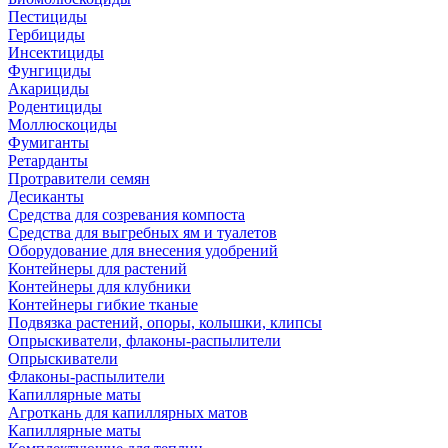
Пестициды
Гербициды
Инсектициды
Фунгициды
Акарициды
Родентициды
Моллюскоциды
Фумиганты
Ретарданты
Протравители семян
Десиканты
Средства для созревания компоста
Средства для выгребных ям и туалетов
Оборудование для внесения удобрений
Контейнеры для растений
Контейнеры для клубники
Контейнеры гибкие тканые
Подвязка растений, опоры, колышки, клипсы
Опрыскиватели, флаконы-распылители
Опрыскиватели
Флаконы-распылители
Капиллярные маты
Агроткань для капиллярных матов
Капиллярные маты