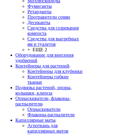
Моллюскоциды
Фумиганты
Ретарданты
Протравители семян
Десиканты
Средства для созревания
компоста
Средства для выгребных
ям и туалетов
+ ЕЩЕ 2
Оборудование для внесения
удобрений
Контейнеры для растений
Контейнеры для клубники
Контейнеры гибкие
тканые
Подвязка растений, опоры,
колышки, клипсы
Опрыскиватели, флаконы-
распылители
Опрыскиватели
Флаконы-распылители
Капиллярные маты
Агроткань для
капиллярных матов