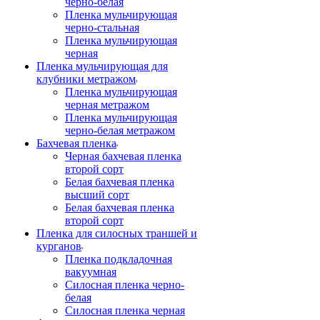
черно-белая
Пленка мульчирующая
черно-стальная
Пленка мульчирующая
черная
Пленка мульчирующая для
клубники метражом
Пленка мульчирующая
черная метражом
Пленка мульчирующая
черно-белая метражом
Бахчевая пленка
Черная бахчевая пленка
второй сорт
Белая бахчевая пленка
высший сорт
Белая бахчевая пленка
второй сорт
Пленка для силосных траншей и
курганов
Пленка подкладочная
вакуумная
Силосная пленка черно-
белая
Силосная пленка черная