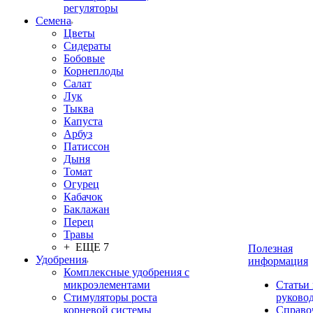
регуляторы
Семена
Цветы
Сидераты
Бобовые
Корнеплоды
Салат
Лук
Тыква
Капуста
Арбуз
Патиссон
Дыня
Томат
Огурец
Кабачок
Баклажан
Перец
Травы
+ ЕЩЕ 7
Полезная
Удобрения
информация
Комплексные удобрения с
микроэлементами
Статьи
Стимуляторы роста
руково
корневой системы
Справо