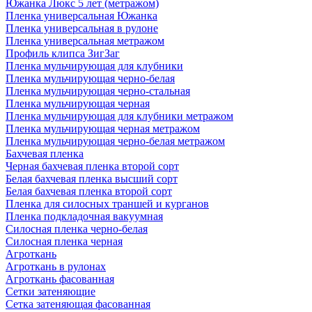
Южанка Люкс 5 лет (метражом)
Пленка универсальная Южанка
Пленка универсальная в рулоне
Пленка универсальная метражом
Профиль клипса ЗигЗаг
Пленка мульчирующая для клубники
Пленка мульчирующая черно-белая
Пленка мульчирующая черно-стальная
Пленка мульчирующая черная
Пленка мульчирующая для клубники метражом
Пленка мульчирующая черная метражом
Пленка мульчирующая черно-белая метражом
Бахчевая пленка
Черная бахчевая пленка второй сорт
Белая бахчевая пленка высший сорт
Белая бахчевая пленка второй сорт
Пленка для силосных траншей и курганов
Пленка подкладочная вакуумная
Силосная пленка черно-белая
Силосная пленка черная
Агроткань
Агроткань в рулонах
Агроткань фасованная
Сетки затеняющие
Сетка затеняющая фасованная