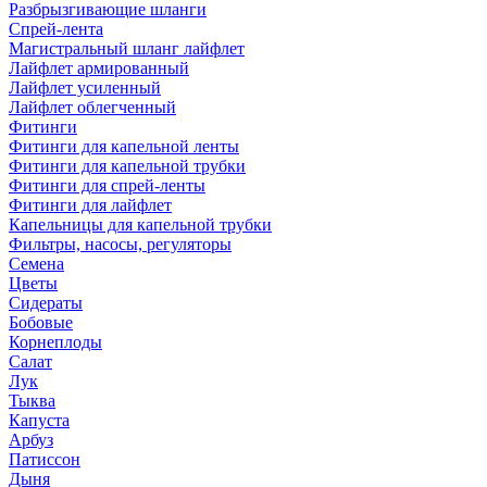
Разбрызгивающие шланги
Спрей-лента
Магистральный шланг лайфлет
Лайфлет армированный
Лайфлет усиленный
Лайфлет облегченный
Фитинги
Фитинги для капельной ленты
Фитинги для капельной трубки
Фитинги для спрей-ленты
Фитинги для лайфлет
Капельницы для капельной трубки
Фильтры, насосы, регуляторы
Семена
Цветы
Сидераты
Бобовые
Корнеплоды
Салат
Лук
Тыква
Капуста
Арбуз
Патиссон
Дыня