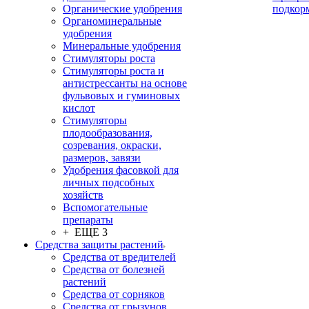
Органические удобрения
подкор
Органоминеральные
удобрения
Минеральные удобрения
Стимуляторы роста
Стимуляторы роста и
антистрессанты на основе
фульвовых и гуминовых
кислот
Стимуляторы
плодообразования,
созревания, окраски,
размеров, завязи
Удобрения фасовкой для
личных подсобных
хозяйств
Вспомогательные
препараты
+ ЕЩЕ 3
Средства защиты растений
Средства от вредителей
Средства от болезней
растений
Средства от сорняков
Средства от грызунов