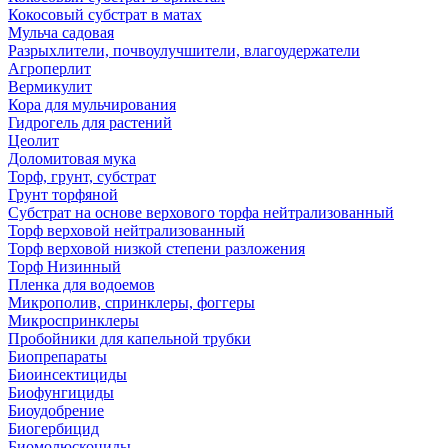
Кокосовый субстрат в матах
Мульча садовая
Разрыхлители, почвоулучшители, влагоудержатели
Агроперлит
Вермикулит
Кора для мульчирования
Гидрогель для растений
Цеолит
Доломитовая мука
Торф, грунт, субстрат
Грунт торфяной
Субстрат на основе верхового торфа нейтрализованный
Торф верховой нейтрализованный
Торф верховой низкой степени разложения
Торф Низинный
Пленка для водоемов
Микрополив, спринклеры, фоггеры
Микроспринклеры
Пробойники для капельной трубки
Биопрепараты
Биоинсектициды
Биофунгициды
Биоудобрение
Биогербицид
Биомолюскоциды