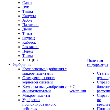
Салат
Лук
Тыква
Капуста
Арбуз
Патиссон
Дыня
Томат
Огурец
Кабачок
Баклажан
Перец
Травы
+ ЕЩЕ 7
Полезная
Удобрения
информация
Комплексные удобрения с
микроэлементами
Статьи
Стимуляторы роста
руково
корневой системы
Справо
Комплексные удобрения с
О
болезн
аминокислотами
компании
растен
Микроэлементы
Справо
Удобрения
по
пролонгированного
вредит
действия
Прогр