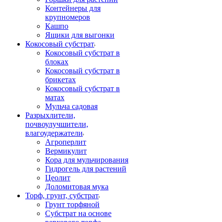
Контейнеры для
крупномеров
Кашпо
Ящики для выгонки
Кокосовый субстрат
Кокосовый субстрат в
блоках
Кокосовый субстрат в
брикетах
Кокосовый субстрат в
матах
Мульча садовая
Разрыхлители,
почвоулучшители,
влагоудержатели
Агроперлит
Вермикулит
Кора для мульчирования
Гидрогель для растений
Цеолит
Доломитовая мука
Торф, грунт, субстрат
Грунт торфяной
Субстрат на основе