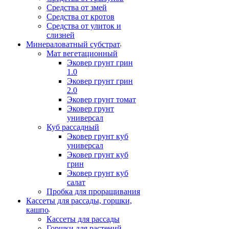
Средства от змей
Средства от кротов
Средства от улиток и
слизней
Минераловатный субстрат
Мат вегетационный
Эковер грунт грин
1.0
Эковер грунт грин
2.0
Эковер грунт томат
Эковер грунт
универсал
Куб рассадный
Эковер грунт куб
универсал
Эковер грунт куб
грин
Эковер грунт куб
салат
Пробка для проращивания
Кассеты для рассады, горшки,
кашпо
Кассеты для рассады
Горшки для растений