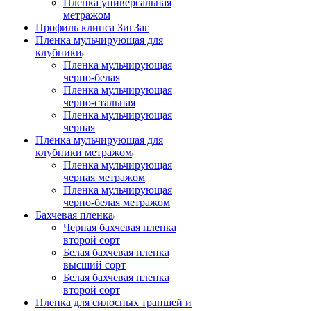
Пленка универсальная
метражом
Профиль клипса ЗигЗаг
Пленка мульчирующая для
клубники
Пленка мульчирующая
черно-белая
Пленка мульчирующая
черно-стальная
Пленка мульчирующая
черная
Пленка мульчирующая для
клубники метражом
Пленка мульчирующая
черная метражом
Пленка мульчирующая
черно-белая метражом
Бахчевая пленка
Черная бахчевая пленка
второй сорт
Белая бахчевая пленка
высший сорт
Белая бахчевая пленка
второй сорт
Пленка для силосных траншей и