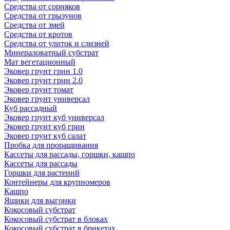
Средства от сорняков
Средства от грызунов
Средства от змей
Средства от кротов
Средства от улиток и слизней
Минераловатный субстрат
Мат вегетационный
Эковер грунт грин 1.0
Эковер грунт грин 2.0
Эковер грунт томат
Эковер грунт универсал
Куб рассадный
Эковер грунт куб универсал
Эковер грунт куб грин
Эковер грунт куб салат
Пробка для проращивания
Кассеты для рассады, горшки, кашпо
Кассеты для рассады
Горшки для растений
Контейнеры для крупномеров
Кашпо
Ящики для выгонки
Кокосовый субстрат
Кокосовый субстрат в блоках
Кокосовый субстрат в брикетах