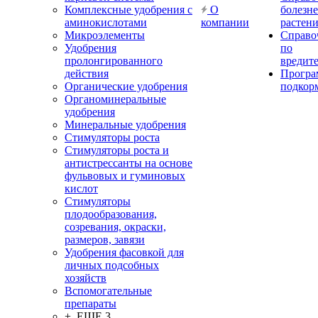
Комплексные удобрения с
О
болезн
аминокислотами
компании
растен
Микроэлементы
Справо
Удобрения
по
пролонгированного
вредит
действия
Прогр
Органические удобрения
подкор
Органоминеральные
удобрения
Минеральные удобрения
Стимуляторы роста
Стимуляторы роста и
антистрессанты на основе
фульвовых и гуминовых
кислот
Стимуляторы
плодообразования,
созревания, окраски,
размеров, завязи
Удобрения фасовкой для
личных подсобных
хозяйств
Вспомогательные
препараты
+ ЕЩЕ 3