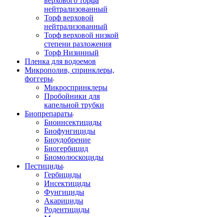
верхового торфа
нейтрализованный
Торф верховой
нейтрализованный
Торф верховой низкой
степени разложения
Торф Низинный
Пленка для водоемов
Микрополив, спринклеры,
фоггеры
Микроспринклеры
Пробойники для
капельной трубки
Биопрепараты
Биоинсектициды
Биофунгициды
Биоудобрение
Биогербицид
Биомолюскоциды
Пестициды
Гербициды
Инсектициды
Фунгициды
Акарициды
Родентициды